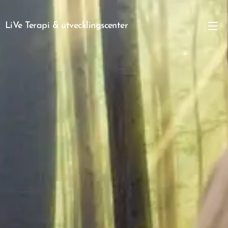
LiVe Terapi & utvecklingscenter