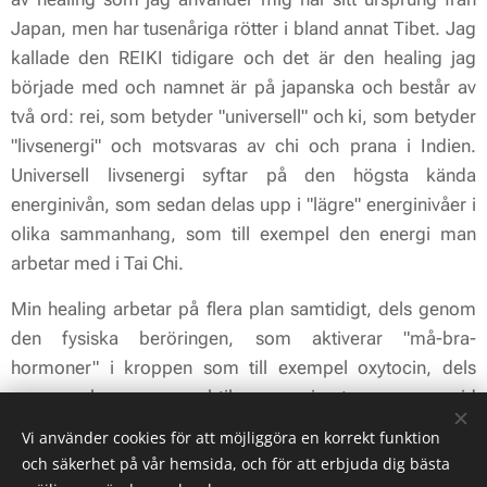
Japan, men har tusenåriga rötter i bland annat Tibet. Jag
kallade den REIKI tidigare och det är den healing jag
började med och namnet är på japanska och består av
två ord:
rei
, som betyder "universell" och
ki
, som betyder
"livsenergi" och motsvaras av
chi
och
prana
i Indien.
Universell livsenergi
syftar på den högsta kända
energinivån, som sedan delas upp i "lägre" energinivåer i
olika sammanhang, som till exempel den energi man
arbetar med i Tai Chi.
Min healing arbetar på flera plan samtidigt, dels genom
den fysiska beröringen, som aktiverar "må-bra-
hormoner" i kroppen som till exempel oxytocin, dels
genom kroppens subtila energisystem som vid
exempelvis akupunktur och akupressur. Likheter finns
Vi använder cookies för att möjliggöra en korrekt funktion
även med terapier som Hypnos-/Energiterapi, som går ut
och säkerhet på vår hemsida, och för att erbjuda dig bästa
på att under djupavslappning och terapeutiskt samtal,