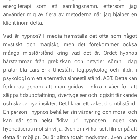
energiterapi som ett samlingsnamn, eftersom jag
använder mig av flera av metoderna när jag hjälper en
klient inom detta.
Vad är hypnos? I media framställs det ofta som något
mystiskt och magiskt, men det förekommer också
många missförstånd kring vad det är. Ordet hypnos
härstammar från grekiskan och betyder sömn. Idag
pratar bla Lars-Erik Uneståhl, leg.psykolog och fil.dr. i
psykologi om ett alternativt sinnestillstånd, AST. Detta kan
förklaras genom att man guidas i olika nivåer för att
släppa tidsuppfattning, övertygelser och logiskt tänkande
och skapa nya insikter. Det liknar ett vaket drömtillstånd.
En person i hypnos behåller sin värdering och moral och
kan när som helst "kliva ur" hypnosen. Ingen kan
hypnotiseras mot sin vilja, även om vi har sett filmer på att
detta är möjligt. Du är alltså totalt medveten, även under